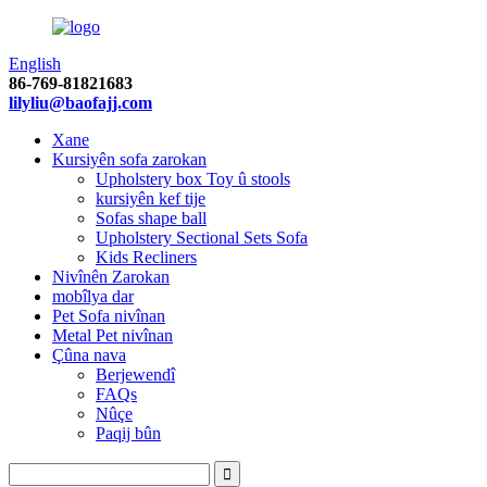
English
86-769-81821683
lilyliu@baofajj.com
Xane
Kursiyên sofa zarokan
Upholstery box Toy û stools
kursiyên kef tije
Sofas shape ball
Upholstery Sectional Sets Sofa
Kids Recliners
Nivînên Zarokan
mobîlya dar
Pet Sofa nivînan
Metal Pet nivînan
Çûna nava
Berjewendî
FAQs
Nûçe
Paqij bûn