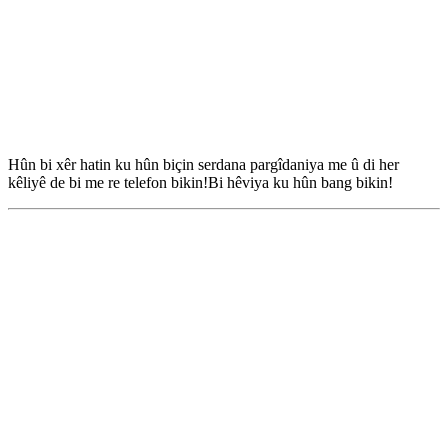
Hûn bi xêr hatin ku hûn biçin serdana pargîdaniya me û di her
kêliyê de bi me re telefon bikin!Bi hêviya ku hûn bang bikin!