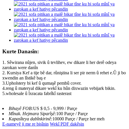
Kurte Danasîn:
1. Sêwirana nûjen, sivik û tevlihev, ew dikare li her derê odeya
zarokan were danîn
2. Kursiya Kef a tije bê dar, rûniştina li ser pir nerm û rehet e.Û ji bo
xwendin an lîstikê baş e
3.Upholstery bi kef û qumaşê pembû cover.
4.reng û materyal dikare wekî ku hûn dixwazin vebijark bikin.
5.wholesale û îxracata fabrîkî rasterast
Bihayê FOB:
US $ 0,5 - 9,999 / Parçe
Mînak. Hejmara Siparîşê:
100 Parçe / Parçe
Kapasîteya dabînkirinê:
10000 Parçe / Parçe her meh
E-nameyê ji me re bişînin
Wekî PDF dakêşin