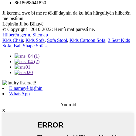
8618688641850
Ji kerema xwe bi me re têkilî daynin da ku hûn hûrguliyên hilberên
me bistînin.
Lêpirsîn Ji bo Bihayê
© Copyright - 2010-2022: Hemû maf parastî ne.
Hilberên germ
,
Sitemap
Kids Chair
,
Kids Sofa
,
Sofa Stool
,
Kids Cartoon Sofa
,
2 Seat Kids
Sofa
,
Ball Shape Sofas
,
E-nameyê bişînin
WhatsApp
Android
x