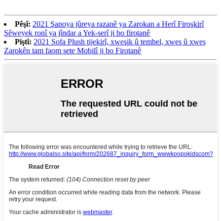
Pêşî:
2021 Şanoya jûreya razanê ya Zarokan a Herî Firoşkirî
Sêweyek ronî ya jîndar a Yek-serî ji bo firotanê
Piştî:
2021 Sofa Plush tijekirî, xweşik û tembel, xweş û xweş
Zarokên tam faom sete Mobilî ji bo Firotanê