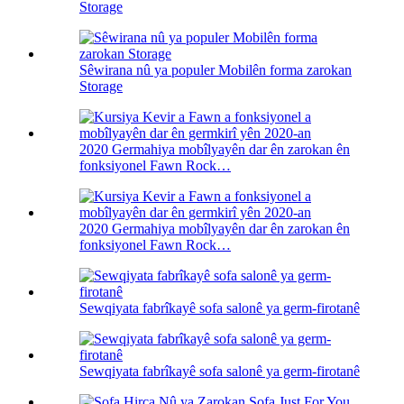
Storage
Sêwirana nû ya populer Mobilên forma zarokan
Storage
2020 Germahiya mobîlyayên dar ên zarokan ên
fonksiyonel Fawn Rock…
2020 Germahiya mobîlyayên dar ên zarokan ên
fonksiyonel Fawn Rock…
Sewqiyata fabrîkayê sofa salonê ya germ-firotanê
Sewqiyata fabrîkayê sofa salonê ya germ-firotanê