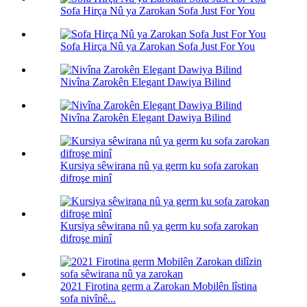
Sofa Hirça Nû ya Zarokan Sofa Just For You
Sofa Hirça Nû ya Zarokan Sofa Just For You
Nivîna Zarokên Elegant Dawiya Bilind
Nivîna Zarokên Elegant Dawiya Bilind
Kursiya sêwirana nû ya germ ku sofa zarokan
difroşe minî
Kursiya sêwirana nû ya germ ku sofa zarokan
difroşe minî
2021 Firotina germ a Zarokan Mobilên lîstina
sofa nivînê...