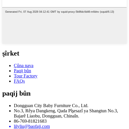
şîrket
Çûna nava
Paqij bûn
Tour Factory
FAQs
paqij bûn
Dongguan City Baby Furniture Co., Ltd.
No.3, Rêya Dangkeng, Qada Pîşesazî ya Shangtun No.3,
Bajarê Liaobu, Dongguan, Chinaîn.
86-769-81821683
lilyliu@baofajj.com