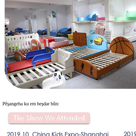
Pêşangeha ku em beşdar bûn: