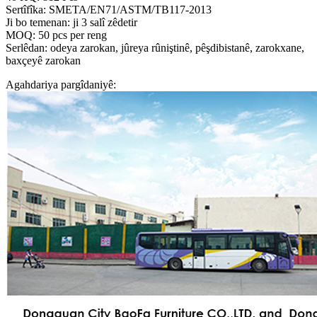
Sertîfîka: SMETA/EN71/ASTM/TB117-2013
Ji bo temenan: ji 3 salî zêdetir
MOQ: 50 pcs per reng
Serlêdan: odeya zarokan, jûreya rûniştinê, pêşdibistanê, zarokxane,
baxçeyê zarokan
Agahdariya pargîdaniyê: