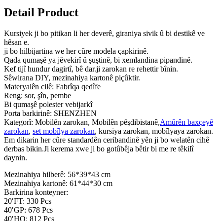
Detail Product
Kursiyek ji bo pitikan li her deverê, giraniya sivik û bi destikê ve
hêsan e.
ji bo hilbijartina we her cûre modela çapkirinê.
Qada qumaşê ya jêvekirî û şuştinê, bi xemlandina pipandinê.
Kef tijî hundur dagirtî, bê dar.ji zarokan re rehettir bînin.
Sêwirana DIY, mezinahiya kartonê piçûktir.
Materyalên cilê: Fabrîqa qedîfe
Reng: sor, şîn, pembe
Bi qumaşê polester vebijarkî
Porta barkirinê: SHENZHEN
Kategorî: Mobilên zarokan, Mobilên pêşdibistanê,
Amûrên baxçeyê
zarokan
,
set mobîlya zarokan
, kursiya zarokan, mobîlyaya zarokan.
Em dikarin her cûre standardên ceribandinê yên ji bo welatên cihê
derbas bikin.Ji kerema xwe ji bo gotûbêja bêtir bi me re têkilî
daynin.
Mezinahiya hilberê: 56*39*43 cm
Mezinahiya kartonê: 61*44*30 cm
Barkirina konteyner:
20′FT: 330 Pcs
40′GP: 678 Pcs
40′HQ: 812 Pcs