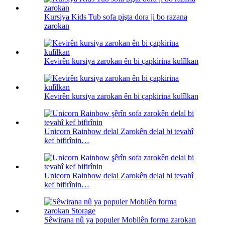
Kursiya Kids Tub sofa pişta dora ji bo razana
zarokan
Kevirên kursiya zarokan ên bi çapkirina kulîlkan
Kevirên kursiya zarokan ên bi çapkirina kulîlkan
Unicorn Rainbow delal Zarokên delal bi tevahî
kef bifirînin…
Unicorn Rainbow delal Zarokên delal bi tevahî
kef bifirînin…
Sêwirana nû ya populer Mobilên forma zarokan