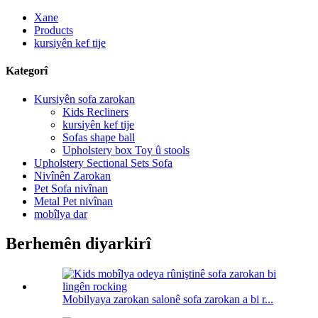
Xane
Products
kursiyên kef tije
Kategorî
Kursiyên sofa zarokan
Kids Recliners
kursiyên kef tije
Sofas shape ball
Upholstery box Toy û stools
Upholstery Sectional Sets Sofa
Nivînên Zarokan
Pet Sofa nivînan
Metal Pet nivînan
mobîlya dar
Berhemên diyarkirî
Mobilyaya zarokan salonê sofa zarokan a bi r...