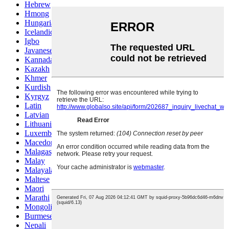
Hebrew
Hmong
Hungarian
Icelandic
Igbo
Javanese
Kannada
Kazakh
Khmer
Kurdish
Kyrgyz
Latin
Latvian
Lithuanian
Luxembou..
Macedonian
Malagasy
Malay
Malayalam
Maltese
Maori
Marathi
Mongolian
Burmese
Nepali