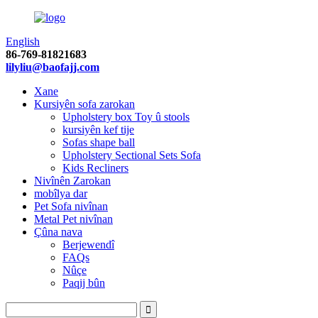
English
86-769-81821683
lilyliu@baofajj.com
Xane
Kursiyên sofa zarokan
Upholstery box Toy û stools
kursiyên kef tije
Sofas shape ball
Upholstery Sectional Sets Sofa
Kids Recliners
Nivînên Zarokan
mobîlya dar
Pet Sofa nivînan
Metal Pet nivînan
Çûna nava
Berjewendî
FAQs
Nûçe
Paqij bûn