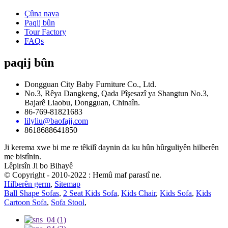
Çûna nava
Paqij bûn
Tour Factory
FAQs
paqij bûn
Dongguan City Baby Furniture Co., Ltd.
No.3, Rêya Dangkeng, Qada Pîşesazî ya Shangtun No.3,
Bajarê Liaobu, Dongguan, Chinaîn.
86-769-81821683
lilyliu@baofajj.com
8618688641850
Ji kerema xwe bi me re têkilî daynin da ku hûn hûrguliyên hilberên
me bistînin.
Lêpirsîn Ji bo Bihayê
© Copyright - 2010-2022 : Hemû maf parastî ne.
Hilberên germ
,
Sitemap
Ball Shape Sofas
,
2 Seat Kids Sofa
,
Kids Chair
,
Kids Sofa
,
Kids
Cartoon Sofa
,
Sofa Stool
,