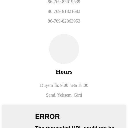
86-769-85619539
86-769-81821683
86-769-82863953
Hours
Duşem-În: 9.00 heta 18.00
Şemî, Yekşem: Girtî