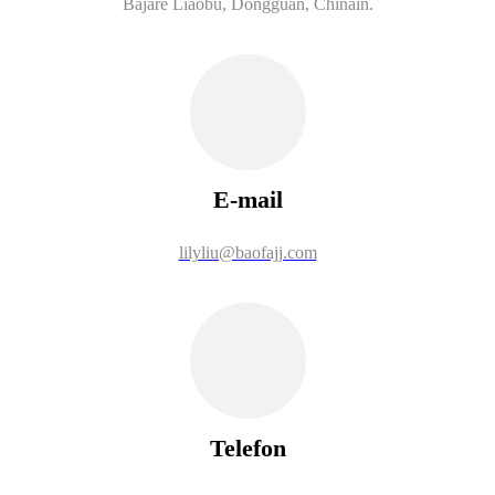
Bajarê Liaobu, Dongguan, Chinaîn.
E-mail
lilyliu@baofajj.com
Telefon