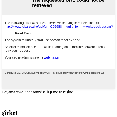
Peyama xwe li vir binivîse û ji me re bişîne
şîrket