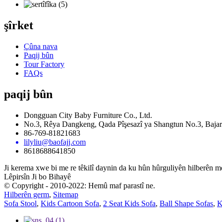
şîrket
Çûna nava
Paqij bûn
Tour Factory
FAQs
paqij bûn
Dongguan City Baby Furniture Co., Ltd.
No.3, Rêya Dangkeng, Qada Pîşesazî ya Shangtun No.3, Bajar
86-769-81821683
lilyliu@baofajj.com
8618688641850
Ji kerema xwe bi me re têkilî daynin da ku hûn hûrguliyên hilberên me
Lêpirsîn Ji bo Bihayê
© Copyright - 2010-2022: Hemû maf parastî ne.
Hilberên germ
,
Sitemap
Sofa Stool
,
Kids Cartoon Sofa
,
2 Seat Kids Sofa
,
Ball Shape Sofas
,
K