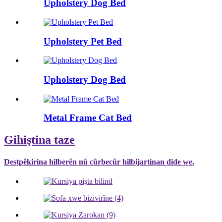
Upholstery Dog Bed
Upholstery Pet Bed
Upholstery Dog Bed
Metal Frame Cat Bed
Gihiştina taze
Destpêkirina hilberên nû cûrbecûr hilbijartinan dide we.