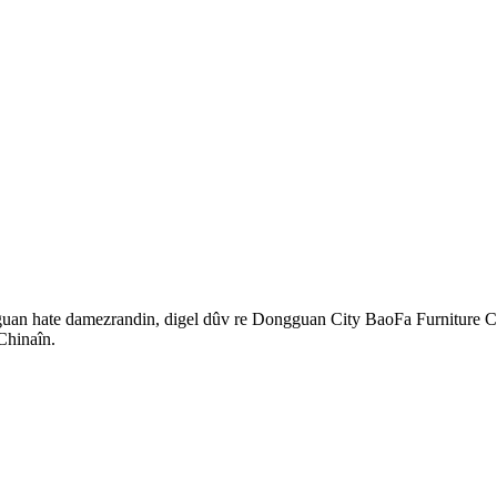
guan hate damezrandin, digel dûv re Dongguan City BaoFa Furniture C
Chinaîn.