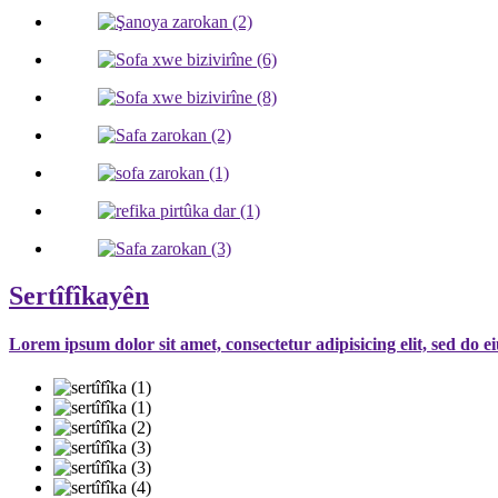
Sertîfîkayên
Lorem ipsum dolor sit amet, consectetur adipisicing elit, sed do 