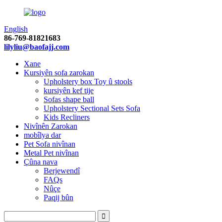
English
86-769-81821683
lilyliu@baofajj.com
Xane
Kursiyên sofa zarokan
Upholstery box Toy û stools
kursiyên kef tije
Sofas shape ball
Upholstery Sectional Sets Sofa
Kids Recliners
Nivînên Zarokan
mobîlya dar
Pet Sofa nivînan
Metal Pet nivînan
Çûna nava
Berjewendî
FAQs
Nûçe
Paqij bûn